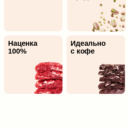
орехом. Его необычная структура скрывает
сочность и мягкость внутри, придавая яркое
сочетание вкусов.
Грецкий
орех
Нежная
текстура
«Шоколадное» с фундуком
Шоколадное печенье с лесным орехом, белым
и молочным шоколадом. Каждый укус — это
погружение в мир насыщенных вкусов