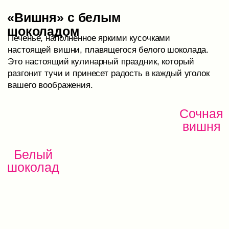
Сочная
черника
Белый
шоколад
«Cookie v Ruki»
—
это молодой,
активно