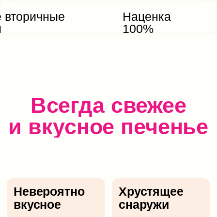
Невероятно
Хрустящее
вкусное
снаружи
Огромное
Сочное
количество
и нежное
шоколада
внутри
Всегда
Высокие
свежее
вторичные
печенье
продажи