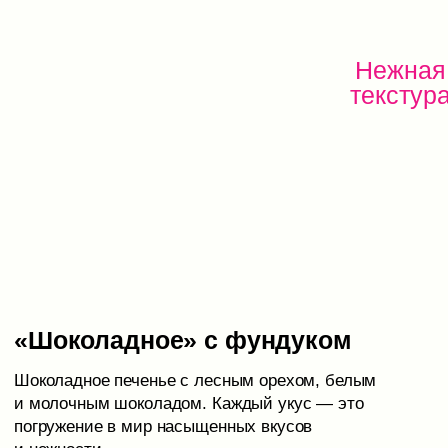
Сочная
вишня
Белый
шоколад
«Фисташка» с белым
шоколадом
Необыкновенное печенье с кусочками фисташек
и белым тающим шоколадом. Это вкус, который
заставит вас забыть обо всем на свете, кроме
мгновенного удовольствия.