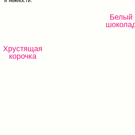
Солёные
фисташки
Белый
шоколад
«Черника» с белым
шоколадом
Это необычное фиолетовое печенье, усыпанное
настоящими ягодами черники и окруженное
белым тающим шоколадом. Каждый кусочек —
это встреча с загадочным и волнующим вкусом,
который заставит ваше сердце биться быстрее.