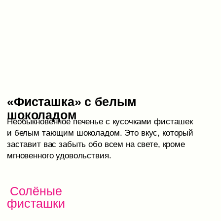
развивающийся
бренд
эксклюзивного
печенья
с
WOW
эффектом
Мы не только удивляем своих клиентов
великолепным вкусом и качеством продукции,
но и дарим незабываемые впечатления.
Наше печенье не просто угощение, а настоящее
удовольствие, способное поразить даже самых
изысканных гурманов.
Наша цель — сделать вашу чашку кофе еще более
ценной.