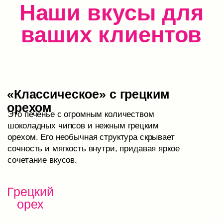
и нежности.
Белый
шоколад
Хрустящая
корочка
«Вишня» с белым
шоколадом
Печенье, наполненное яркими кусочками
настоящей вишни, плавящегося белого шоколада.
Это настоящий кулинарный праздник, который
разгонит тучи и принесет радость в каждый уголок
вашего воображения.