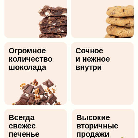
Наценка
Идеально
100%
с кофе
Наши вкусы для
ваших клиентов
«Классическое» с грецким
орехом
Это печенье с огромным количеством
шоколадных чипсов и нежным грецким