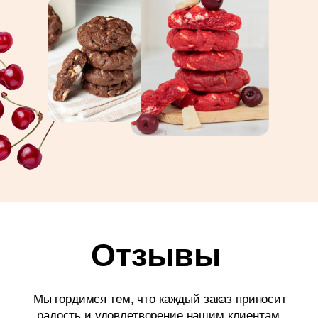
Отправить
Меню
Контакты
О продукции
+7 962 694 27 27
Каталог
Sales@cookievruki.ru
О компании
Режим работы: Пн-
Пт 9:00−18.00
Контакты
Политика конфеденциальности
Разработка сайта
© 2024. Cookie V RUKI. Все права защищены.