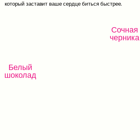
Роман
Посетители моего кафе ругаются, когда
заканчивается ваше печенье, готовы
принять его в любой день!
”
Александр
Попробовал ваше обалденное печенье
в Санкт-Петербурге и очень хочу
продавать его у себя в кофейнях
Ленинградской области!
”
Глеб
Хочу сказать, что очень хорошо всё