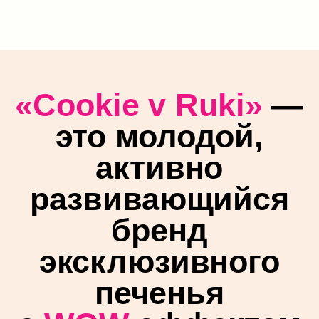
упаковано и стилизованно. Приятно
получать такие поставки.
”
Владимир
У нас замороженные печенья по 90 руб. в стоп
встали из-за ваших вкусных печенек.
Получите прайс
Свяжитесь с нами любым удобным для вас
способом или оставьте заявку, мы отправим
вам прайс в самое ближайшее время.