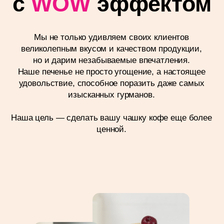
+7 962 694 27 27
Sales@cookievruki.ru
Режим работы: Пн-Пт
9:00−18.00
Ваше имя
+7
E-mail
Даю
Согласие на обработку и передачу
персональных данных
в порядке
и на условиях, указанных в
Политике
обработки персональных данных